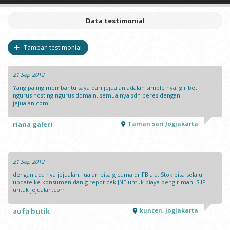
▼
Drum
Data testimonial
▼
Guitars & Basses
Tambah testimonial
▼
Speaker
21 Sep 2012
Piano & Keyboards
Yang paling membantu saya dari jejualan adalah simple nya, g ribet
ngurus hosting ngurus domain, semua nya sdh beres dengan
jejualan.com.
Violin
riana galeri
Taman sari Jogjakarta
Live Sound
Percussion
21 Sep 2012
dengan ada nya jejualan, jualan bisa g cuma dr FB aja. Stok bisa selalu
update ke konsumen dan g repot cek JNE untuk biaya pengiriman. SIIP
untuk jejualan.com
aufa butik
kuncen, jogjakarta